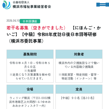
2026.06.10
日本語講座
若干名募集（空きがでました）
【にほんご・か
いご】【中級】令和8年度訪日後日本語等研修
（横浜市委託事業）
募集期間
対象者
令和８年４月１日～令和８年５
横浜市内の介護施設などで働い
月６日迄
ている外国籍介護職員
※先着順
※定員になり次第募集を締め切
※技能実習・特定技能・留学・
らせていただきます。
特定活動（インターン）等
会場
定員
ウィリング横浜（〒233-0002横
【中級】９０名【各3０名】
浜市港南区上大岡西1-6-1ゆめお
おおかオフィスタワー内）