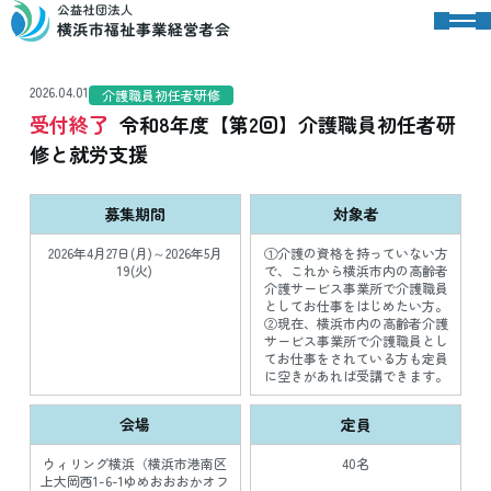
2026.04.01
介護職員初任者研修
受付終了
令和8年度【第2回】介護職員初任者研
修と就労支援
募集期間
対象者
2026年4月27日(月)～2026年5月
①介護の資格を持っていない方
19(火)
で、これから横浜市内の高齢者
介護サービス事業所で介護職員
としてお仕事をはじめたい方。
②現在、横浜市内の高齢者介護
サービス事業所で介護職員とし
てお仕事をされている方も定員
に空きがあれば受講できます。
会場
定員
ウィリング横浜（横浜市港南区
40名
上大岡西1-6-1ゆめおおおかオフ